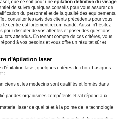
laser, que ce soit pour une
épilation définitive du visage
ssentiel de suivre quelques conseils pour vous assurer de
alification du personnel et de la qualité des équipements,
 effet, consulter les avis des clients précédents pour vous
ar le centre est fortement recommandé. Aussi, n'hésitez
s pour discuter de vos attentes et poser des questions
ésultats attendus. En tenant compte de ces critères, vous
 répond à vos besoins et vous offre un résultat sûr et
re d'épilation laser
e d'épilation laser, quelques critères de choix basiques
t :
hniciens et les médecins sont qualifiés et formés dans
ertifié par des organismes compétents et s'il répond aux
du matériel laser de qualité et à la pointe de la technologie,
lon propose un suivi après les traitements et des garanties