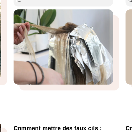
l...
c
Comment mettre des faux cils :
Co