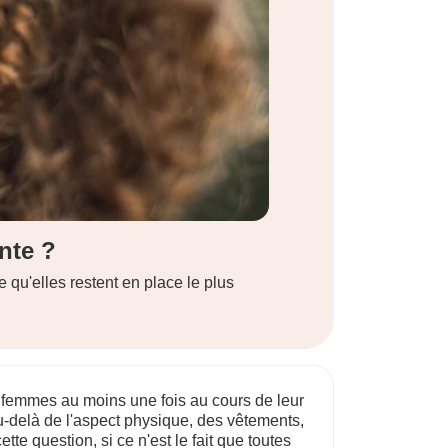
e kaki
iations harmonieuses en matière de ...
Vous débute
 femmes au moins une fois au cours de leur
u-delà de l'aspect physique, des vêtements,
tte question, si ce n'est le fait que toutes