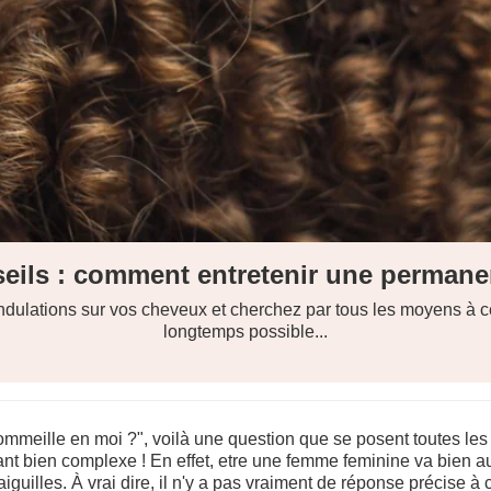
vrez quelle est la couleur qui va avec l
e et subtile, suscite souvent des interrogations quant à ses assoc
mmeille en moi ?", voilà une question que se posent toutes les
ant bien complexe ! En effet, etre une femme feminine va bien a
uilles. À vrai dire, il n'y a pas vraiment de réponse précise à ce